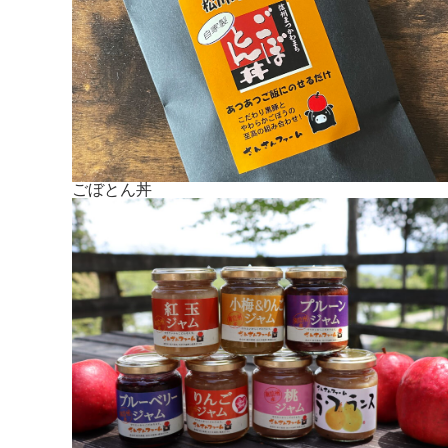
ごぼとん丼