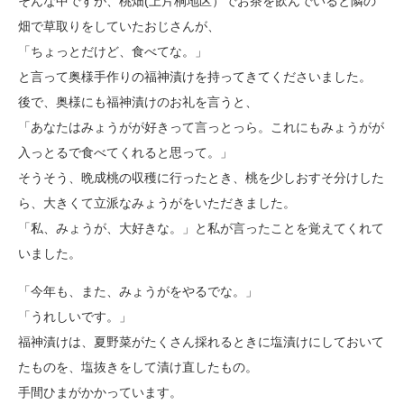
そんな中ですが、桃畑(上片桐地区）でお茶を飲んでいると隣の
畑で草取りをしていたおじさんが、
「ちょっとだけど、食べてな。」
と言って奥様手作りの福神漬けを持ってきてくださいました。
後で、奥様にも福神漬けのお礼を言うと、
「あなたはみょうがが好きって言っとっら。これにもみょうがが
入っとるで食べてくれると思って。」
そうそう、晩成桃の収穫に行ったとき、桃を少しおすそ分けした
ら、大きくて立派なみょうがをいただきました。
「私、みょうが、大好きな。」と私が言ったことを覚えてくれて
いました。
「今年も、また、みょうがをやるでな。」
「うれしいです。」
福神漬けは、夏野菜がたくさん採れるときに塩漬けにしておいて
たものを、塩抜きをして漬け直したもの。
手間ひまがかかっています。